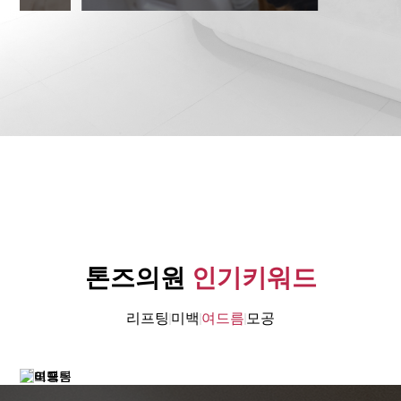
톤즈의원
인기키워드
리프팅
미백
여드름
모공