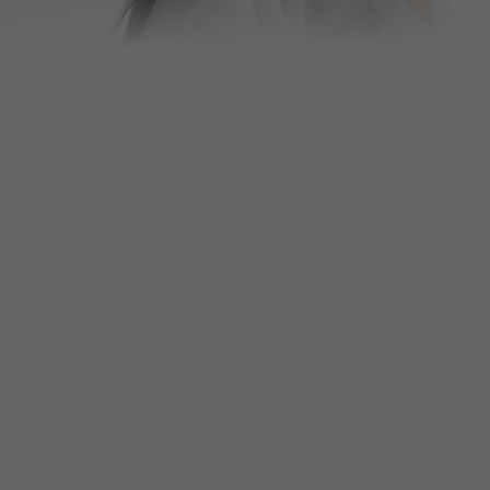
🥇
인모드 리프팅
BEST
🥈
울쎄라
BEST
🥉
스킨부스터
BEST
4
리쥬란힐러
5
리프팅