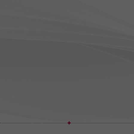
2024.03
2
5호점
|
톤즈의원 안양범계
 의정부
6호점
|