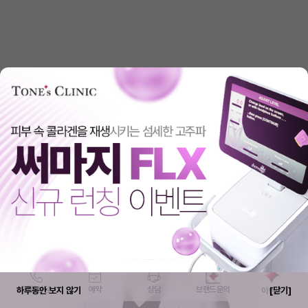
6
보톡스
7
쥬베룩
8
슈링크
전화상담
예약
상담
브랜드 문의
하루동안 보지 않기
[닫기]
이벤트