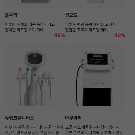
울쎄라
인모드
피부의 재생을 더욱 촉진시키고
피부 탄력과 윤곽 개선을 고려한
강력한 리프팅 효과 기대
정밀한 고주파 리프팅 케어
49%
49%
슈링크유니버스
아쿠아필
피부 속 깊은 층까지 에너지를 전달해
모공 속 노폐물을 부드럽게 정리해
탄탄한 리프팅을 돕는 초음파 시술
피부 본연의 컨디션을 회복하는 관리