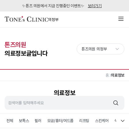
✨톤즈 의원에서 지금 진행중인 이벤트✨
보러가기
의정부
톤즈의원
의료정보글입니다
홈
의료정보
의료정보
전체
보톡스
필러
모공/흉터/여드름
리프팅
스킨케어
색소침착