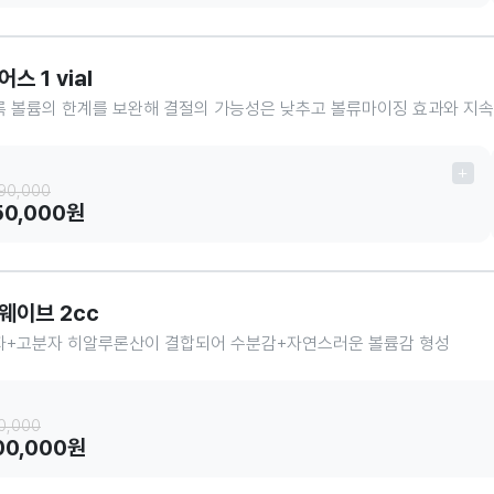
스 1 vial
 볼륨의 한계를 보완해 결절의 가능성은 낮추고 볼류마이징 효과와 지
490,000
50,000원
웨이브 2cc
자+고분자 히알루론산이 결합되어 수분감+자연스러운 볼륨감 형성
0,000
00,000원