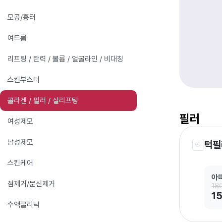
모공/흉터
여드름
리프팅 / 탄력 / 볼륨 / 얼굴라인 / 비대칭
스킨부스터
콜라겐 / 필러 / 실리프팅
필러
여성제모
남성제모
턱필
스킨케어
아
점제거/문신제거
18
1
수액클리닉