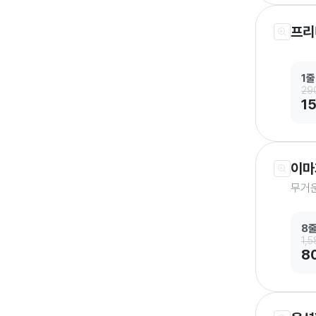
프리
1줄
29
1
이마
무거
8
1,
8