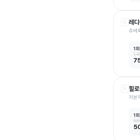
레디어
쥬베룩
1회
1,
7
힐로
저분
1회
98
5