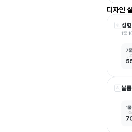
디자인 
성형
1줄 1
7
1,
5
볼륨
1줄
13
7