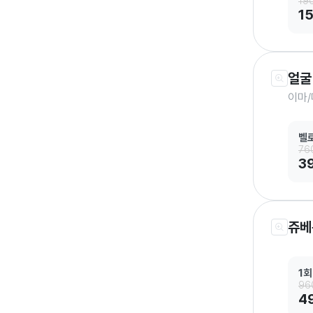
19
1
얼굴
이마/
벨
76
3
쥬베룩
1회
96
4