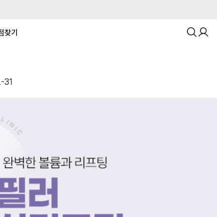
점찾기
-31