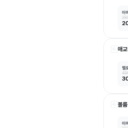
아
38
2
애교
벨
49
3
볼륨
아