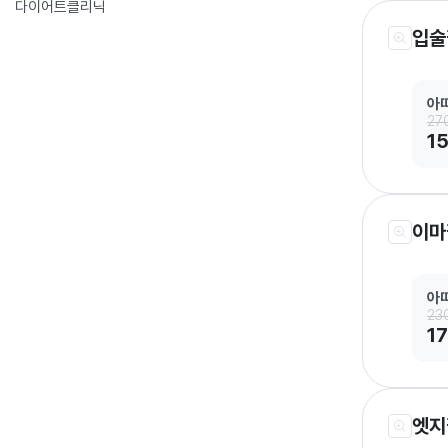
다이어트클리닉
입술
아
27
1
이마
아
23
1
엣지