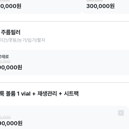
0,000
390,000
50,000원
300,000원
 주름필러
미간/콧등/눈가/입가/팔자
로테로
0,000
90,000원
 볼륨 1 vial + 재생관리 + 시트팩
0,000
90,000원