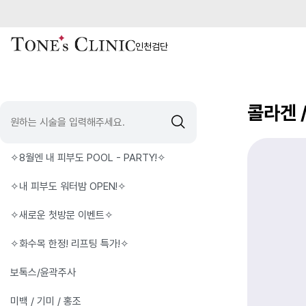
인천검단
콜라겐 
✧8월엔 내 피부도 POOL - PARTY!✧
✧내 피부도 워터밤 OPEN!✧
✧새로운 첫방문 이벤트✧
✧화수목 한정! 리프팅 특가!✧
보톡스/윤곽주사
미백 / 기미 / 홍조